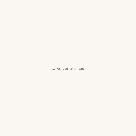
💬 WhatsApp
✉️ Email
←
Volver al inicio