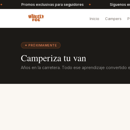
Promos exclusivas para seguidores
✦
Síguenos en Ins
Inicio
Campers
P
✦
PRÓXIMAMENTE
Camperiza tu van
Años en la carretera. Todo ese aprendizaje convertido e