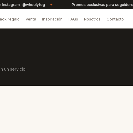
tagram · @wheelyfog
✦
Promos exclusivas para seguidores
ack regalo
Venta
Inspiración
FAQs
Nosotros
Contacto
n un servicio.