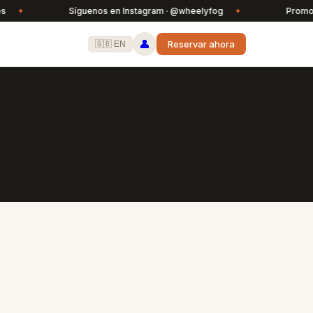
✦
Síguenos en Instagram · @wheelyfog
✦
Promos exc
👤
Reservar ahora
🇬🇧 EN