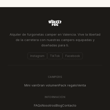
Alquiler de furgonetas camper en Valencia. Vive la libertad
de la carretera con nuestras campers equipadas y
diseñadas para ti.
Instagram
TikTok
Facebook
CAMPERS
Mini van
Gran volumen
Pack regalo
Venta
INFORMACIÓN
FAQs
Nosotros
Blog
Contacto