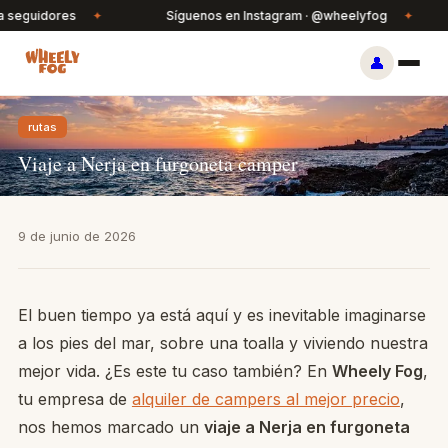
eguidores
✦
Síguenos en Instagram · @wheelyfog
✦
👤
rutas
Viaje a Nerja en furgoneta camper
9 de junio de 2026
El buen tiempo ya está aquí y es inevitable imaginarse
a los pies del mar, sobre una toalla y viviendo nuestra
mejor vida. ¿Es este tu caso también? En
Wheely Fog
,
tu empresa de
alquiler de campers al mejor precio
,
nos hemos marcado un
viaje a Nerja en furgoneta